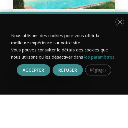
Abri de jardin, pool house :
Fer
comment bien choisir ?
Nous utilisons des cookies pour vous offrir la
20 JUIL 2026
meilleure expérience sur notre site.
Abri de jardin ou pool house ? Voici un guide
Vous pouvez consulter le détails des cookies que
clair pour bien choisir entre les deux… ou les
nous utilisons ou les désactiver dans
les paramètres
.
combiner.
ACCEPTER
REFUSER
Réglages
EN SAVOIR PLUS