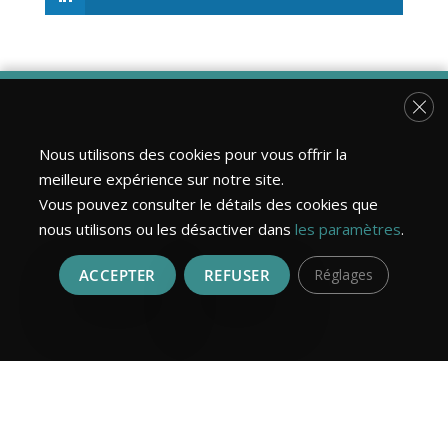
Fer
←
5 idées pour profiter pleinement de votre
terrasse en hiver
Nous utilisons des cookies pour vous offrir la
meilleure expérience sur notre site.
Choisir des essences de bois locales : un choix
Vous pouvez consulter le détails des cookies que
écoresponsable
→
nous utilisons ou les désactiver dans
les paramètres
.
ACCEPTER
REFUSER
Réglages