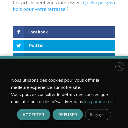
Cet article peut vous intéresser :
Quelle pergola
bois pour votre terrasse ?
Facebook
Twitter
LinkedIn
Fer
Nous utilisons des cookies pour vous offrir la
meilleure expérience sur notre site.
←
Aménager son extérieur bois
Vous pouvez consulter le détails des cookies que
nous utilisons ou les désactiver dans
les paramètres
.
Optimiser un petit jardin avec une terrasse
ACCEPTER
REFUSER
Réglages
amovible.
→