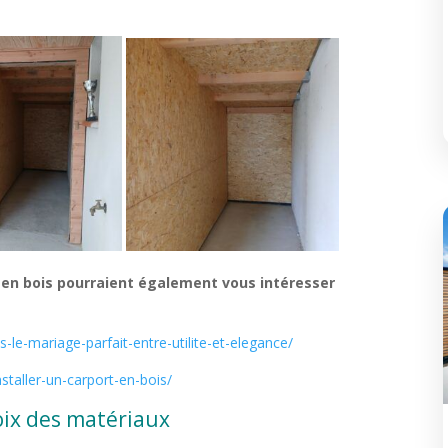
 en bois pourraient également vous intéresser
e-mariage-parfait-entre-utilite-et-elegance/
taller-un-carport-en-bois/
hoix des matériaux