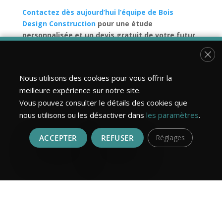
Contactez dès aujourd’hui l’équipe de Bois
Design Construction
pour une étude
personnalisée et un devis gratuit de votre futur
bardage bois.
Fer
Nous utilisons des cookies pour vous offrir la
Facebook
meilleure expérience sur notre site.
Vous pouvez consulter le détails des cookies que
Twitter
nous utilisons ou les désactiver dans
les paramètres
.
LinkedIn
ACCEPTER
REFUSER
Réglages
←
Quel bois choisir pour sa pergola ?