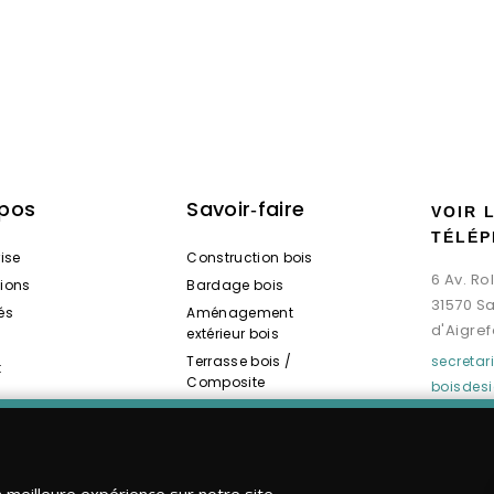
opos
Savoir‑faire
VOIR 
TÉLÉP
rise
Construction bois
6 Av. R
tions
Bardage bois
31570 S
és
Aménagement
d'Aigref
extérieur bois
Terrasse bois /
secreta
t
Composite
boisdes
Spas / Saunas bois
a meilleure expérience sur notre site.