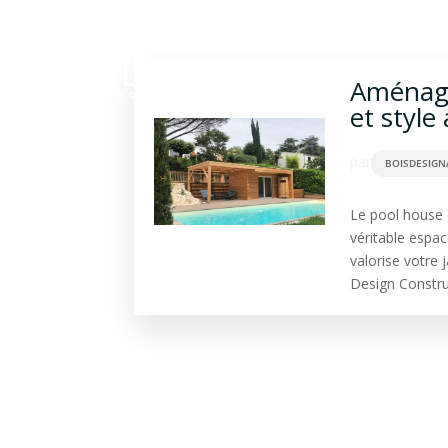
Construction bois
Ba
Aménage
et style
par
BOISDESIGN
Le pool house e
véritable espace
valorise votre 
Design Construc