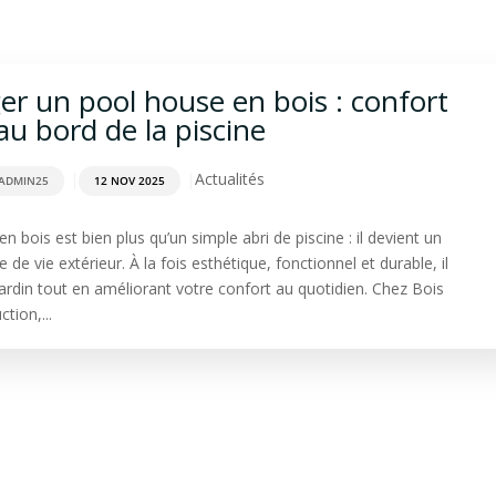
rdage
Aménagement extérieur
Terrasse
Spa & Sa
r un pool house en bois : confort
 au bord de la piscine
|
|
Actualités
ADMIN25
12 NOV 2025
n bois est bien plus qu’un simple abri de piscine : il devient un
 de vie extérieur. À la fois esthétique, fonctionnel et durable, il
jardin tout en améliorant votre confort au quotidien. Chez Bois
tion,...