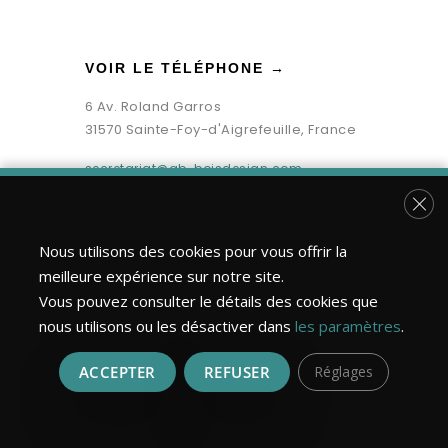
VOIR LE TÉLÉPHONE →
6 Av. Roland Garros
31570 Sainte-Foy-d'Aigrefeuille, France
secretariat@gb-boisdesign.com
Fer
Nous utilisons des cookies pour vous offrir la
meilleure expérience sur notre site.
Vous pouvez consulter le détails des cookies que
nous utilisons ou les désactiver dans
les paramètres
.
ACCEPTER
REFUSER
Réglages
Bois Design Construction ©2026 | Tous droits réservés.
Réalisation : MULTIMED SOLUTIONS
Mentions légales