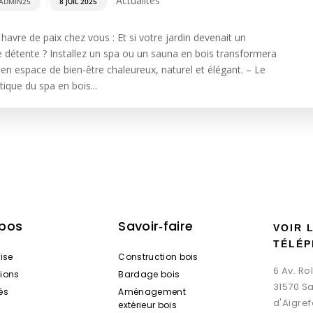
|
|
Actualités
ADMIN25
8 JUIL 2025
havre de paix chez vous : Et si votre jardin devenait un
de détente ? Installez un spa ou un sauna en bois transformera
 en espace de bien-être chaleureux, naturel et élégant. – Le
ique du spa en bois...
opos
Savoir‑faire
VOIR 
TÉLÉP
rise
Construction bois
6 Av. R
tions
Bardage bois
31570 S
és
Aménagement
d'Aigref
extérieur bois