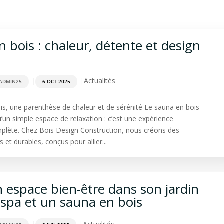
rdage
Aménagement extérieur
Terrasse
Spa & Sa
 bois : chaleur, détente et design
|
|
Actualités
ADMIN25
6 OCT 2025
is, une parenthèse de chaleur et de sérénité Le sauna en bois
u’un simple espace de relaxation : c’est une expérience
mplète. Chez Bois Design Construction, nous créons des
 et durables, conçus pour allier...
 espace bien-être dans son jardin
 spa et un sauna en bois