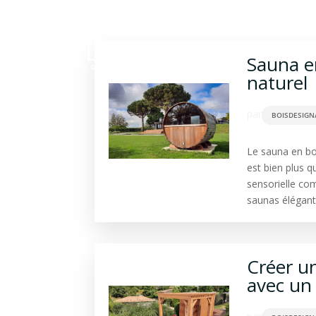
Construction bois
Ba
Sauna en
naturel
par
BOISDESIGN
Le sauna en bo
est bien plus q
sensorielle co
saunas élégants
Créer un
avec un