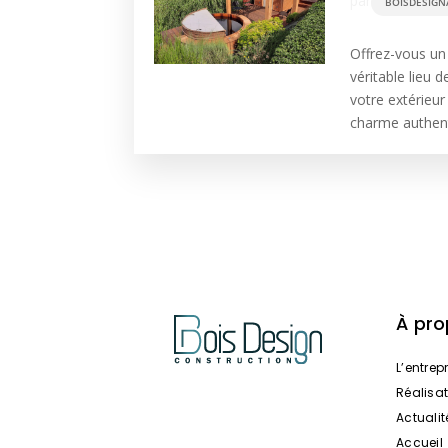
par
BOISDESIGN
Offrez-vous un 
véritable lieu 
votre extérieur
charme authent
À pr
L’entrep
Réalisa
Actualit
Accueil