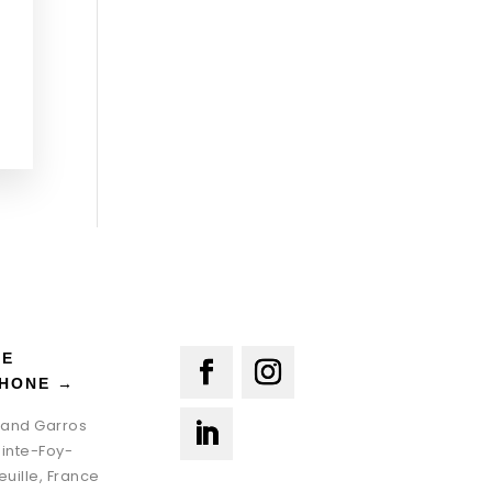
LE
HONE →
oland Garros
ainte-Foy-
euille, France