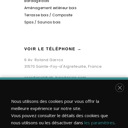
Bardage bois
Aménagement extérieur bois
Terrasse bois / Composite
Spas / Saunas bois
VOIR LE TÉLÉPHONE →
6 Av. Roland Garros
31570 Sainte-Foy-d'Aigrefeuille, France
secretariat@gb-boisdesign.com
Fer
Nous utilisons des cookies pour vous offrir la
meilleure expérience sur notre site.
Vous pouvez consulter le détails des cookies que
nous utilisons ou les désactiver dans
les paramètres
.