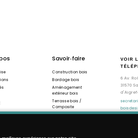
opos
Savoir‑faire
VOIR 
TÉLÉP
rise
Construction bois
6 Av. R
tions
Bardage bois
31570 S
és
Aménagement
d'Aigref
extérieur bois
Terrasse bois /
secreta
t
Composite
boisdes
Spas / Saunas bois
a meilleure expérience sur notre site.