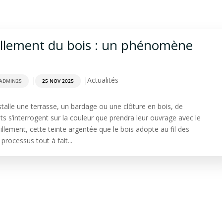
rdage
Aménagement extérieur
Terrasse
Spa & Sa
aillement du bois : un phénomène
|
|
Actualités
ADMIN25
25 NOV 2025
stalle une terrasse, un bardage ou une clôture en bois, de
s s’interrogent sur la couleur que prendra leur ouvrage avec le
illement, cette teinte argentée que le bois adopte au fil des
processus tout à fait...