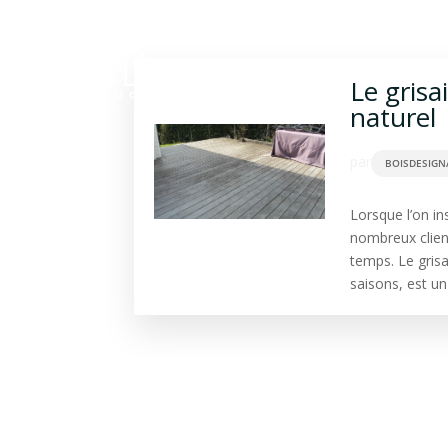
Construction bois
Ba
Le gris
naturel
par
BOISDESIGN
Lorsque l’on in
nombreux client
temps. Le grisa
saisons, est un 