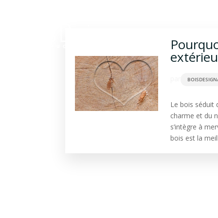
Construction bois
Ba
Pourquoi
extérieu
par
BOISDESIGN
Le bois séduit 
charme et du na
s’intègre à me
bois est la mei