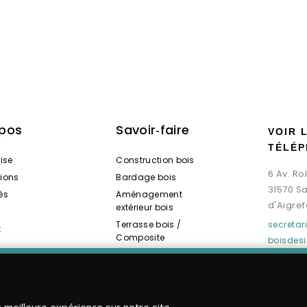
opos
Savoir‑faire
VOIR 
TÉLÉP
rise
Construction bois
6 Av. R
tions
Bardage bois
31570 S
és
Aménagement
d'Aigref
extérieur bois
Terrasse bois /
secreta
t
Composite
boisdes
Spas / Saunas bois
a meilleure expérience sur notre site.