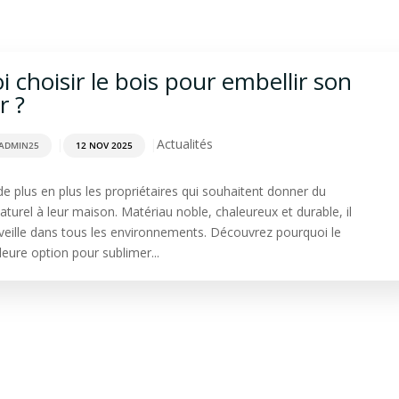
rdage
Aménagement extérieur
Terrasse
Spa & Sa
 choisir le bois pour embellir son
r ?
|
|
Actualités
ADMIN25
12 NOV 2025
de plus en plus les propriétaires qui souhaitent donner du
turel à leur maison. Matériau noble, chaleureux et durable, il
rveille dans tous les environnements. Découvrez pourquoi le
lleure option pour sublimer...