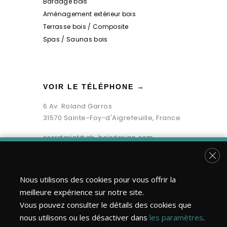
Bardage bois
Aménagement extérieur bois
Terrasse bois / Composite
Spas / Saunas bois
VOIR LE TÉLÉPHONE →
6 Av. Roland Garros
31570 Sainte-Foy-d'Aigrefeuille, France
secretariat@gb-boisdesign.com
Fer
Nous utilisons des cookies pour vous offrir la
meilleure expérience sur notre site.
Vous pouvez consulter le détails des cookies que
nous utilisons ou les désactiver dans
les paramètres
.