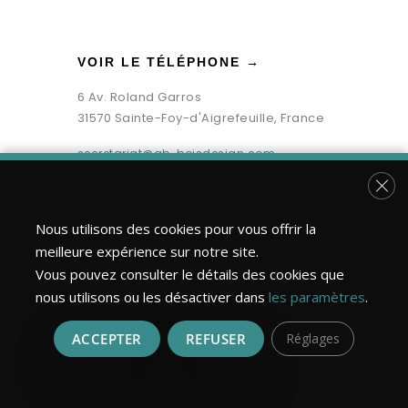
VOIR LE TÉLÉPHONE →
6 Av. Roland Garros
31570 Sainte-Foy-d'Aigrefeuille, France
secretariat@gb-boisdesign.com
Fer
Nous utilisons des cookies pour vous offrir la
meilleure expérience sur notre site.
Vous pouvez consulter le détails des cookies que
nous utilisons ou les désactiver dans
les paramètres
.
ACCEPTER
REFUSER
Réglages
Bois Design Construction ©2026 | Tous droits réservés.
Réalisation : MULTIMED SOLUTIONS
Mentions légales