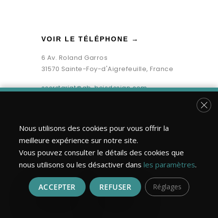
VOIR LE TÉLÉPHONE →
6 Av. Roland Garros
31570 Sainte-Foy-d'Aigrefeuille, France
secretariat@gb-boisdesign.com
Fer
Nous utilisons des cookies pour vous offrir la
meilleure expérience sur notre site.
Vous pouvez consulter le détails des cookies que
nous utilisons ou les désactiver dans
les paramètres
.
ACCEPTER
REFUSER
Réglages
Bois Design Construction ©2026 | Tous droits réservés.
Réalisation : MULTIMED SOLUTIONS
Mentions légales