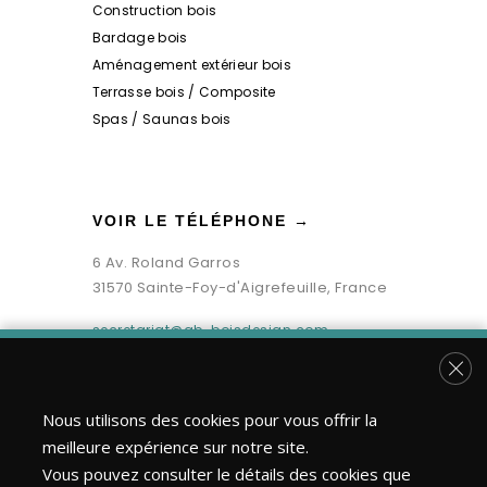
Construction bois
Bardage bois
Aménagement extérieur bois
Terrasse bois / Composite
Spas / Saunas bois
VOIR LE TÉLÉPHONE →
6 Av. Roland Garros
31570 Sainte-Foy-d'Aigrefeuille, France
secretariat@gb-boisdesign.com
Fer
Nous utilisons des cookies pour vous offrir la
meilleure expérience sur notre site.
Vous pouvez consulter le détails des cookies que