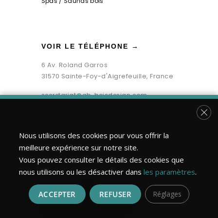
Spas / Saunas bois
VOIR LE TÉLÉPHONE →
6 Av. Roland Garros
31570 Sainte-Foy-d'Aigrefeuille, France
secretariat@gb-boisdesign.com
Fer
Nous utilisons des cookies pour vous offrir la
meilleure expérience sur notre site.
Vous pouvez consulter le détails des cookies que
nous utilisons ou les désactiver dans
les paramètres
.
ACCEPTER
REFUSER
Réglages
Bois Design Construction ©2026 | Tous droits réservés.
Réalisation : MULTIMED SOLUTIONS