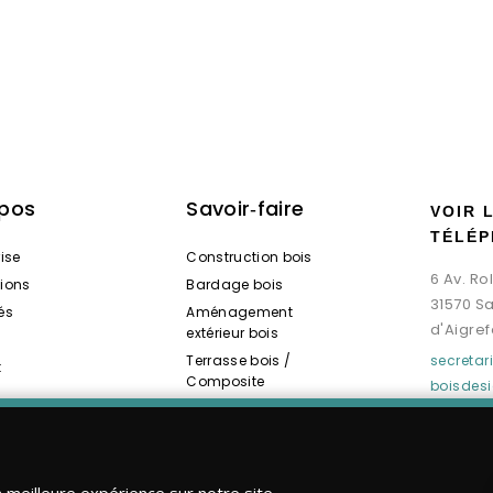
opos
Savoir‑faire
VOIR 
TÉLÉP
rise
Construction bois
6 Av. R
tions
Bardage bois
31570 S
és
Aménagement
d'Aigref
extérieur bois
Terrasse bois /
secreta
t
Composite
boisdes
Spas / Saunas bois
a meilleure expérience sur notre site.