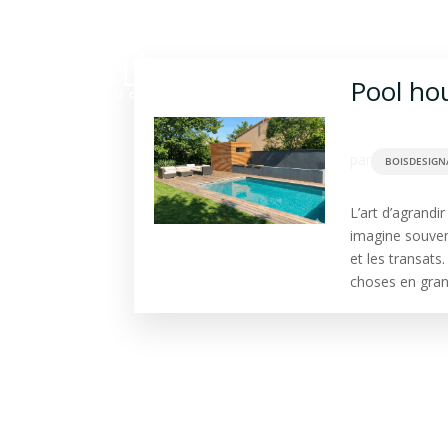
Construction bois
Ba
Pool ho
par
BOISDESIGN
L’art d’agrand
imagine souven
et les transats
choses en grand