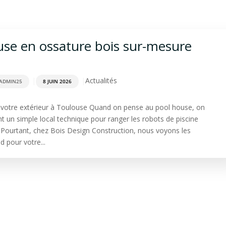
rdage
Aménagement extérieur
Terrasse
Spa & Sa
use en ossature bois sur-mesure
|
|
Actualités
ADMIN25
8 JUIN 2026
ir votre extérieur à Toulouse Quand on pense au pool house, on
t un simple local technique pour ranger les robots de piscine
. Pourtant, chez Bois Design Construction, nous voyons les
 pour votre...