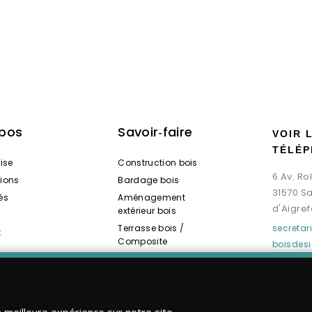
opos
Savoir‑faire
VOIR 
TÉLÉP
rise
Construction bois
6 Av. R
tions
Bardage bois
31570 S
és
Aménagement
d'Aigref
extérieur bois
Terrasse bois /
secreta
t
Composite
boisdes
Spas / Saunas bois
a meilleure expérience sur notre site.