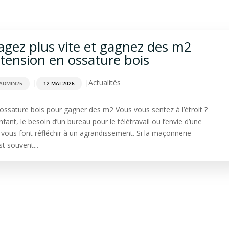
rdage
Aménagement extérieur
Terrasse
Spa & Sa
ez plus vite et gagnez des m2
xtension en ossature bois
|
|
Actualités
ADMIN25
12 MAI 2026
ossature bois pour gagner des m2 Vous vous sentez à l’étroit ?
nfant, le besoin d’un bureau pour le télétravail ou l’envie d’une
 vous font réfléchir à un agrandissement. Si la maçonnerie
st souvent...