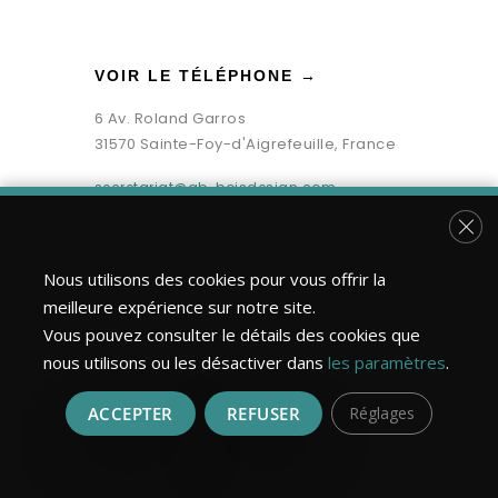
VOIR LE TÉLÉPHONE →
6 Av. Roland Garros
31570 Sainte-Foy-d'Aigrefeuille, France
secretariat@gb-boisdesign.com
Fer
Nous utilisons des cookies pour vous offrir la
meilleure expérience sur notre site.
Vous pouvez consulter le détails des cookies que
nous utilisons ou les désactiver dans
les paramètres
.
ACCEPTER
REFUSER
Réglages
Bois Design Construction ©2026 | Tous droits réservés.
Réalisation : MULTIMED SOLUTIONS
Mentions légales