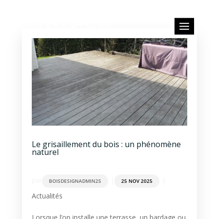
Le grisaillement du bois : un phénomène
naturel
par
|
|
BOISDESIGNADMIN25
25 NOV 2025
Actualités
Lorsque l’on installe une terrasse, un bardage ou