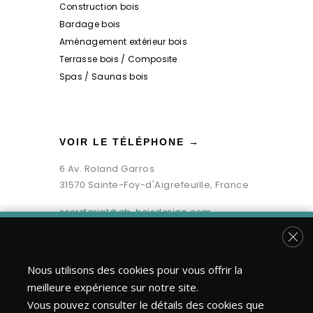
Construction bois
Bardage bois
Aménagement extérieur bois
Terrasse bois / Composite
Spas / Saunas bois
VOIR LE TÉLÉPHONE →
6 Av. Roland Garros
31570 Sainte-Foy-d'Aigrefeuille, France
secretariat@gb-boisdesign.com
Fer
Nous utilisons des cookies pour vous offrir la
meilleure expérience sur notre site.
Vous pouvez consulter le détails des cookies que