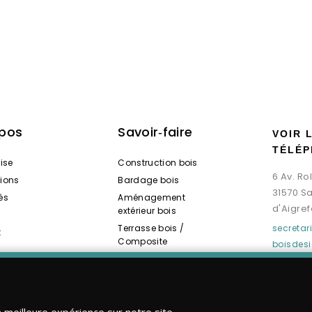
opos
Savoir‑faire
VOIR 
TÉLÉP
rise
Construction bois
6 Av. R
tions
Bardage bois
31570 S
és
Aménagement
d'Aigref
extérieur bois
Terrasse bois /
secreta
t
Composite
boisdes
Spas / Saunas bois
a meilleure expérience sur notre site.