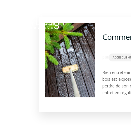
Construction bois
Ba
Comment
par
ACCESCLIEN
Bien entretenir
bois est exposé
perdre de son 
entretien réguli