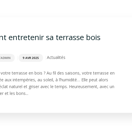
rdage
Aménagement extérieur
Terrasse
Spa & Sa
 entretenir sa terrasse bois
|
|
Actualités
TADMIN
9 AVR 2025
 votre terrasse en bois ? Au fil des saisons, votre terrasse en
e aux intempéries, au soleil, à l’humidité… Elle peut alors
éclat naturel et griser avec le temps. Heureusement, avec un
er et les bons...