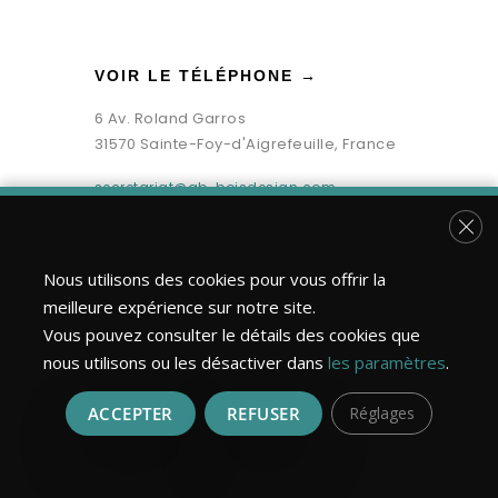
VOIR LE TÉLÉPHONE →
6 Av. Roland Garros
31570 Sainte-Foy-d'Aigrefeuille, France
secretariat@gb-boisdesign.com
Fer
Nous utilisons des cookies pour vous offrir la
meilleure expérience sur notre site.
Vous pouvez consulter le détails des cookies que
nous utilisons ou les désactiver dans
les paramètres
.
ACCEPTER
REFUSER
Réglages
Bois Design Construction ©2026 | Tous droits réservés.
Réalisation : MULTIMED SOLUTIONS
Mentions légales