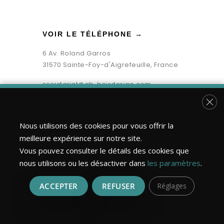
VOIR LE TÉLÉPHONE →
6 Av. Roland Garros
31570 Sainte-Foy-d'Aigrefeuille, France
secretariat@gb-boisdesign.com
Fer
Nous utilisons des cookies pour vous offrir la
meilleure expérience sur notre site.
Vous pouvez consulter le détails des cookies que
nous utilisons ou les désactiver dans
les paramètres
.
ACCEPTER
REFUSER
Réglages
Bois Design Construction ©2026 | Tous droits réservés.
Réalisation : MULTIMED SOLUTIONS
Mentions légales