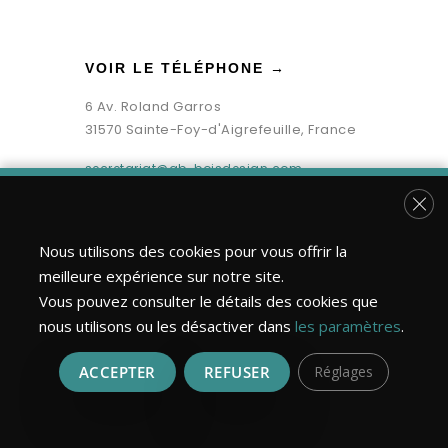
VOIR LE TÉLÉPHONE →
6 Av. Roland Garros
31570 Sainte-Foy-d'Aigrefeuille, France
secretariat@gb-boisdesign.com
Fer
Nous utilisons des cookies pour vous offrir la
meilleure expérience sur notre site.
Vous pouvez consulter le détails des cookies que
nous utilisons ou les désactiver dans
les paramètres
.
ACCEPTER
REFUSER
Réglages
Bois Design Construction ©2026 | Tous droits réservés.
Réalisation : MULTIMED SOLUTIONS
Mentions légales