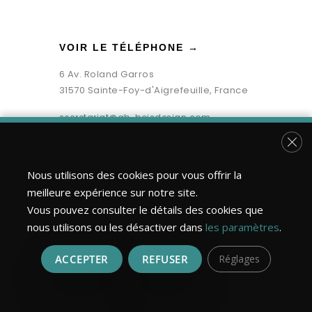
VOIR LE TÉLÉPHONE →
6 Av. Roland Garros
31570 Sainte-Foy-d'Aigrefeuille, France
secretariat@gb-boisdesign.com
Fer
Nous utilisons des cookies pour vous offrir la
meilleure expérience sur notre site.
Vous pouvez consulter le détails des cookies que
nous utilisons ou les désactiver dans
les paramètres
.
ACCEPTER
REFUSER
Réglages
Bois Design Construction ©2026 | Tous droits réservés.
Réalisation : MULTIMED SOLUTIONS
Mentions légales