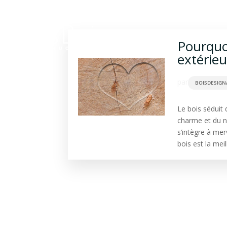
Construction bois
Ba
Pourquoi
extérieu
par
BOISDESIGN
Le bois séduit 
charme et du na
s’intègre à me
bois est la mei