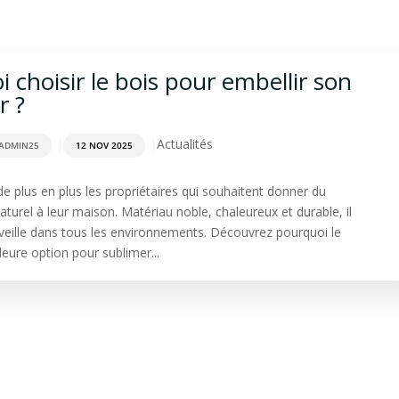
rdage
Aménagement extérieur
Terrasse
Spa & Sa
 choisir le bois pour embellir son
r ?
|
|
Actualités
ADMIN25
12 NOV 2025
de plus en plus les propriétaires qui souhaitent donner du
turel à leur maison. Matériau noble, chaleureux et durable, il
rveille dans tous les environnements. Découvrez pourquoi le
lleure option pour sublimer...