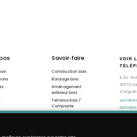
opos
Savoir‑faire
VOIR 
TÉLÉP
rise
Construction bois
6 Av. R
tions
Bardage bois
31570 S
és
Aménagement
d'Aigref
extérieur bois
Terrasse bois /
secreta
t
Composite
boisdes
Spas / Saunas bois
a meilleure expérience sur notre site.