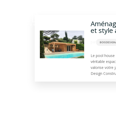
Construction bois
Ba
Aménage
et style
par
BOISDESIGN
Le pool house e
véritable espace
valorise votre 
Design Construc