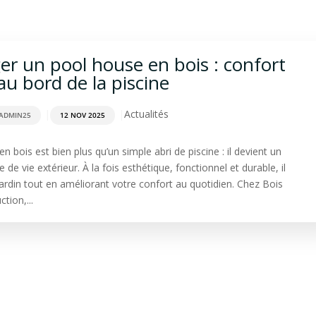
rdage
Aménagement extérieur
Terrasse
Spa & Sa
r un pool house en bois : confort
 au bord de la piscine
|
|
Actualités
ADMIN25
12 NOV 2025
n bois est bien plus qu’un simple abri de piscine : il devient un
 de vie extérieur. À la fois esthétique, fonctionnel et durable, il
jardin tout en améliorant votre confort au quotidien. Chez Bois
tion,...