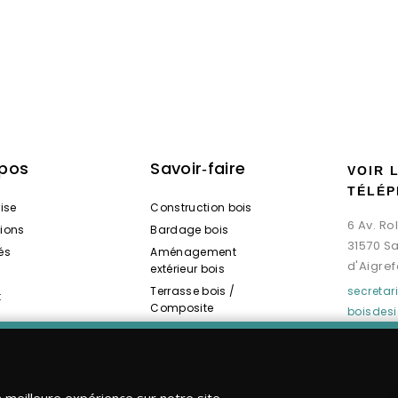
opos
Savoir‑faire
VOIR 
TÉLÉP
rise
Construction bois
6 Av. R
tions
Bardage bois
31570 S
és
Aménagement
d'Aigref
extérieur bois
Terrasse bois /
secreta
t
Composite
boisdes
Spas / Saunas bois
a meilleure expérience sur notre site.