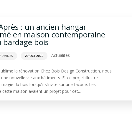
rdage
Aménagement extérieur
Terrasse
Spa & Sa
Après : un ancien hangar
rmé en maison contemporaine
u bardage bois
|
|
Actualités
ADMIN25
20 OCT 2025
sublime la rénovation Chez Bois Design Construction, nous
ne nouvelle vie aux bâtiments. Et ce projet illustre
 magie du bois lorsqu’il s’invite sur une façade. Les
e cette maison avaient un projet pour cet...