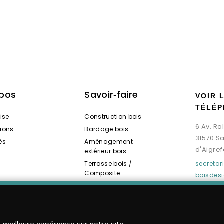
opos
Savoir‑faire
VOIR 
TÉLÉP
rise
Construction bois
6 Av. R
tions
Bardage bois
31570 S
és
Aménagement
d'Aigref
extérieur bois
Terrasse bois /
secreta
t
Composite
boisdes
Spas / Saunas bois
a meilleure expérience sur notre site.