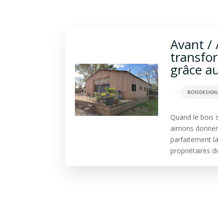
Construction bois
Ba
Avant / 
transfo
grâce a
par
BOISDESIGN
Quand le bois 
aimons donner u
parfaitement la
propriétaires d