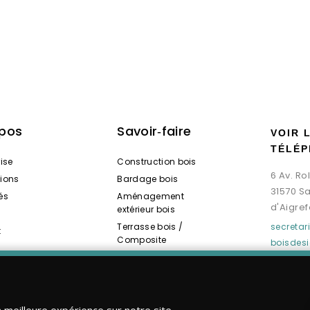
opos
Savoir‑faire
VOIR 
TÉLÉP
rise
Construction bois
6 Av. R
tions
Bardage bois
31570 S
és
Aménagement
d'Aigref
extérieur bois
Terrasse bois /
secreta
t
Composite
boisdes
Spas / Saunas bois
a meilleure expérience sur notre site.