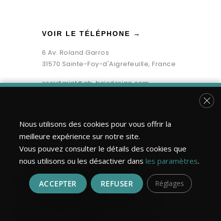
VOIR LE TÉLÉPHONE →
6 Av. Roland Garros
31570 Sainte-Foy-d'Aigrefeuille, France
secretariat@gb-boisdesign.com
Fer
Nous utilisons des cookies pour vous offrir la
meilleure expérience sur notre site.
Vous pouvez consulter le détails des cookies que
nous utilisons ou les désactiver dans
les paramètres
.
ACCEPTER
REFUSER
Réglages
Bois Design Construction ©2026 | Tous droits réservés.
Réalisation : MULTIMED SOLUTIONS
Mentions légales