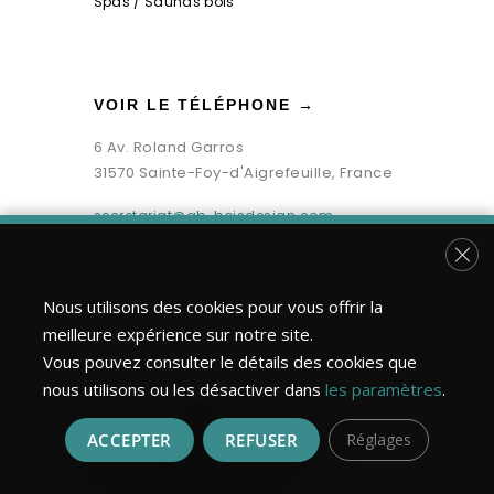
Spas / Saunas bois
VOIR LE TÉLÉPHONE →
6 Av. Roland Garros
31570 Sainte-Foy-d'Aigrefeuille, France
secretariat@gb-boisdesign.com
Fer
Nous utilisons des cookies pour vous offrir la
meilleure expérience sur notre site.
Vous pouvez consulter le détails des cookies que
nous utilisons ou les désactiver dans
les paramètres
.
ACCEPTER
REFUSER
Réglages
Bois Design Construction ©2026 | Tous droits réservés.
Réalisation : MULTIMED SOLUTIONS