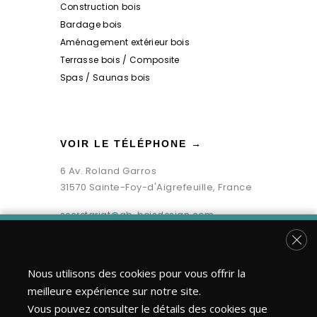
Construction bois
Bardage bois
Aménagement extérieur bois
Terrasse bois / Composite
Spas / Saunas bois
VOIR LE TÉLÉPHONE →
6 Av. Roland Garros
31570 Sainte-Foy-d'Aigrefeuille, France
secretariat@gb-boisdesign.com
Fer
Nous utilisons des cookies pour vous offrir la
meilleure expérience sur notre site.
Vous pouvez consulter le détails des cookies que