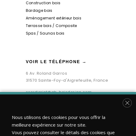
Construction bois
Bardage bois
Aménagement extérieur bois
Terrasse bois / Composite
Spas / Saunas bois
VOIR LE TÉLÉPHONE →
6 Av. Roland Garros
31570 Sainte-Foy-d'Aigrefeuille, France
secretariat@gb-boisdesign.com
Fer
Nous utilisons des cookies pour vous offrir la
meilleure expérience sur notre site.
Vous pouvez consulter le détails des cookies que