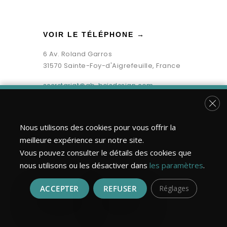
VOIR LE TÉLÉPHONE →
6 Av. Roland Garros
31570 Sainte-Foy-d'Aigrefeuille, France
secretariat@gb-boisdesign.com
Fer
Nous utilisons des cookies pour vous offrir la
meilleure expérience sur notre site.
Vous pouvez consulter le détails des cookies que
nous utilisons ou les désactiver dans
les paramètres
.
ACCEPTER
REFUSER
Réglages
Bois Design Construction ©2026 | Tous droits réservés.
Réalisation : MULTIMED SOLUTIONS
Mentions légales