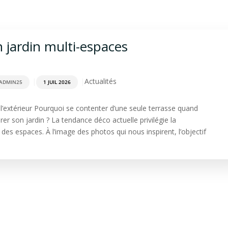
rdage
Aménagement extérieur
Terrasse
Spa & Sa
 jardin multi-espaces
|
|
Actualités
ADMIN25
1 JUIL 2026
à l’extérieur Pourquoi se contenter d’une seule terrasse quand
rer son jardin ? La tendance déco actuelle privilégie la
des espaces. À l’image des photos qui nous inspirent, l’objectif