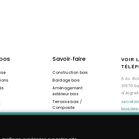
opos
Savoir‑faire
VOIR 
TÉLÉP
rise
Construction bois
6 Av. R
tions
Bardage bois
31570 S
és
Aménagement
d'Aigref
extérieur bois
Terrasse bois /
secreta
t
Composite
boisdes
Spas / Saunas bois
a meilleure expérience sur notre site.