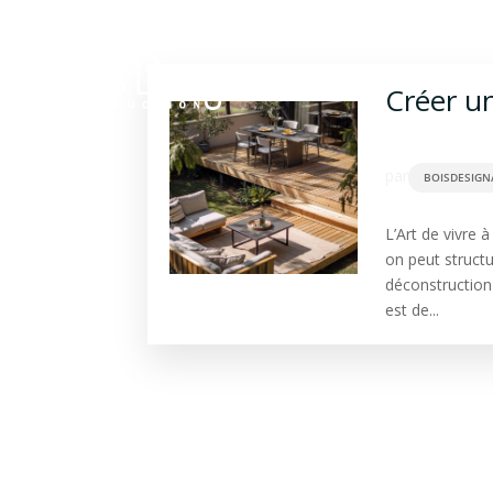
Construction bois
Ba
Créer un
par
BOISDESIGN
L’Art de vivre 
on peut structu
déconstruction 
est de...