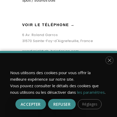
Spas / Saunas bois
VOIR LE TÉLÉPHONE →
6 Av. Roland Garros
31570 Sainte-Foy-d'Aigrefeuille, France
secretariat@gb-boisdesign.com
Fer
Nous utilisons des cookies pour vous offrir la
meilleure expérience sur notre site.
Vous pouvez consulter le détails des cookies que
nous utilisons ou les désactiver dans
les paramètres
.
ACCEPTER
REFUSER
Réglages
Bois Design Construction ©2026 | Tous droits réservés.
Réalisation : MULTIMED SOLUTIONS