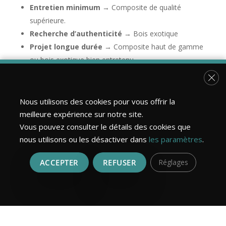
Entretien minimum
→ Composite de qualité
supérieure.
Recherche d’authenticité
→ Bois exotique
Projet longue durée
→ Composite haut de gamme
ou bois exotique bien entretenu.
Fer
👉
Bois Design Construction vous conseille pour trouver
le meilleur compromis selon vos envies, votre budget et
Nous utilisons des cookies pour vous offrir la
votre usage.
meilleure expérience sur notre site.
Faites appel à un artisan local
Vous pouvez consulter le détails des cookies que
nous utilisons ou les désactiver dans
les paramètres
.
pour votre terrasse
Choisir le bon matériau ne suffit pas : une
pose
ACCEPTER
REFUSER
Réglages
professionnelle
garantit une terrasse stable,
esthétique et durable.
Contactez
Bois Design Construction
:
pour une conception sur-mesure,