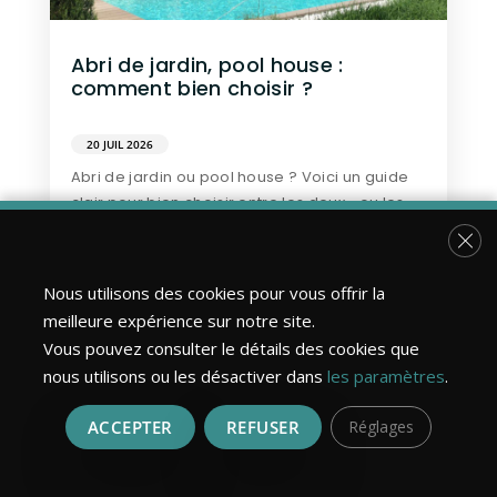
Abri de jardin, pool house :
comment bien choisir ?
20 JUIL 2026
Abri de jardin ou pool house ? Voici un guide
clair pour bien choisir entre les deux… ou les
combiner.
Fer
Nous utilisons des cookies pour vous offrir la
EN SAVOIR PLUS
meilleure expérience sur notre site.
Vous pouvez consulter le détails des cookies que
nous utilisons ou les désactiver dans
les paramètres
.
ACCEPTER
REFUSER
Réglages