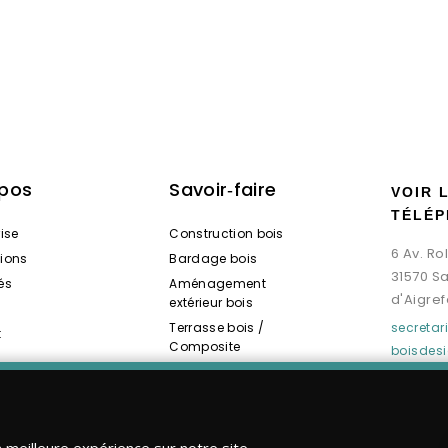
opos
Savoir‑faire
VOIR 
TÉLÉP
rise
Construction bois
6 Av. R
tions
Bardage bois
31570 S
és
Aménagement
d'Aigref
extérieur bois
Terrasse bois /
secreta
t
Composite
boisdes
Spas / Saunas bois
a meilleure expérience sur notre site.