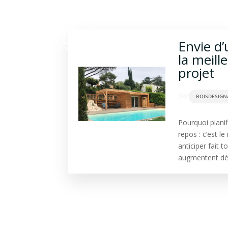
Construction bois
Ba
Envie d’
la meill
projet
par
BOISDESIGN
Pourquoi planif
repos : c’est l
anticiper fait 
augmentent dès