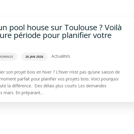
rdage
Aménagement extérieur
Terrasse
Spa & Sa
un pool house sur Toulouse ? Voilà
eure période pour planifier votre
|
|
Actualités
ADMIN25
26 JAN 2026
ier son projet bois en hiver ? L’hiver n’est pas qu’une saison de
e moment parfait pour planifier vos projets bois. Voici pourquoi
toute la différence. Des délais plus courts Les demandes
 mars. En préparant...