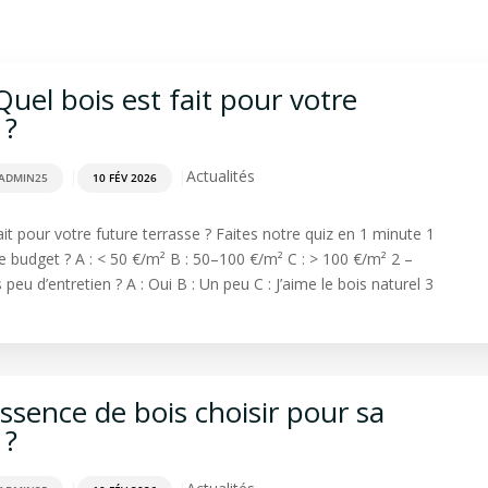
rdage
Aménagement extérieur
Terrasse
Spa & Sa
uel bois est fait pour votre
 ?
|
|
Actualités
ADMIN25
10 FÉV 2026
ait pour votre future terrasse ? Faites notre quiz en 1 minute 1️
e budget ? A : < 50 €/m² B : 50–100 €/m² C : > 100 €/m² 2️ –
eu d’entretien ? A : Oui B : Un peu C : J’aime le bois naturel 3️
ssence de bois choisir pour sa
 ?