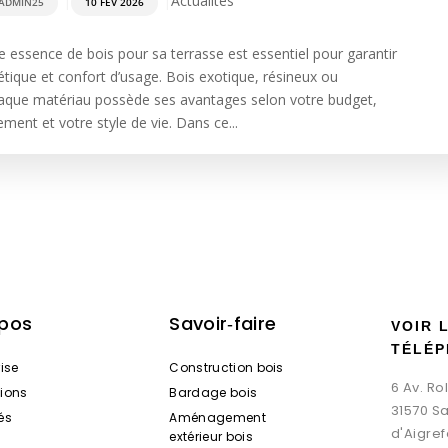
|
|
Actualités
ADMIN25
10 FÉV 2026
e essence de bois pour sa terrasse est essentiel pour garantir
hétique et confort d’usage. Bois exotique, résineux ou
aque matériau possède ses avantages selon votre budget,
ment et votre style de vie. Dans ce...
opos
Savoir‑faire
VOIR 
TÉLÉP
rise
Construction bois
6 Av. R
tions
Bardage bois
31570 S
és
Aménagement
d'Aigref
extérieur bois