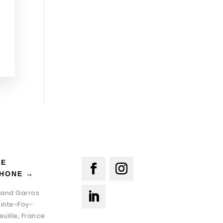
LE
HONE →
oland Garros
ainte-Foy-
euille, France