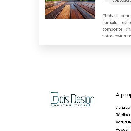
par
BOISDESIGN
Choisir la bonn
durabilité, est
composite : ch
votre environne
À pr
L’entrep
Réalisa
Actualit
Accueil