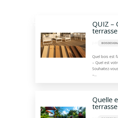
Construction bois
Ba
QUIZ – Q
terrasse
par
BOISDESIGN
Quel bois est f
– Quel est votr
Souhaitez-vous p
–...
Quelle e
terrasse