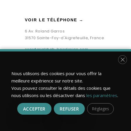
VOIR LE TÉLÉPHONE →
6 Av. Roland Garros
31570 Sainte-Foy-d'Aigrefeuille, France
secretariat@gb-boisdesign.com
Fer
Nous utilisons des cookies pour vous offrir la
meilleure expérience sur notre site.
Vous pouvez consulter le détails des cookies que
nous utilisons ou les désactiver dans
les paramètres
.
ACCEPTER
REFUSER
Réglages
Bois Design Construction ©2026 | Tous droits réservés.
Réalisation : MULTIMED SOLUTIONS
Mentions légales