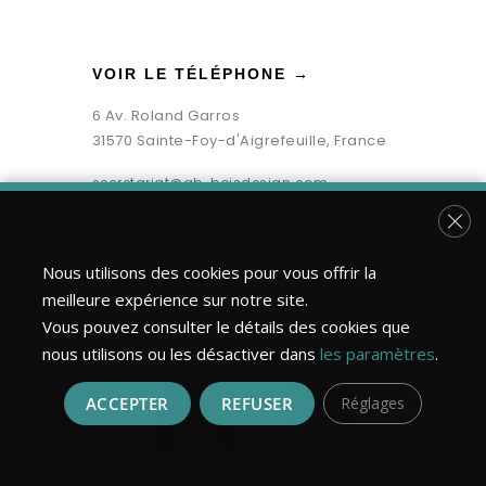
VOIR LE TÉLÉPHONE →
6 Av. Roland Garros
31570 Sainte-Foy-d'Aigrefeuille, France
secretariat@gb-boisdesign.com
Fer
Nous utilisons des cookies pour vous offrir la
meilleure expérience sur notre site.
Vous pouvez consulter le détails des cookies que
nous utilisons ou les désactiver dans
les paramètres
.
ACCEPTER
REFUSER
Réglages
Bois Design Construction ©2026 | Tous droits réservés.
Réalisation : MULTIMED SOLUTIONS
Mentions légales