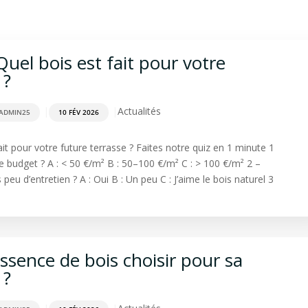
rdage
Aménagement extérieur
Terrasse
Spa & Sa
uel bois est fait pour votre
 ?
|
|
Actualités
ADMIN25
10 FÉV 2026
ait pour votre future terrasse ? Faites notre quiz en 1 minute 1️
e budget ? A : < 50 €/m² B : 50–100 €/m² C : > 100 €/m² 2️ –
eu d’entretien ? A : Oui B : Un peu C : J’aime le bois naturel 3️
ssence de bois choisir pour sa
 ?