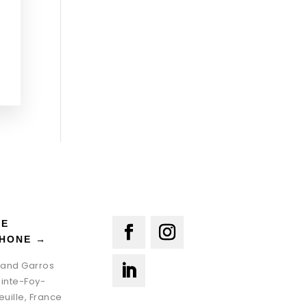
LE
HONE →
oland Garros
ainte-Foy-
euille, France