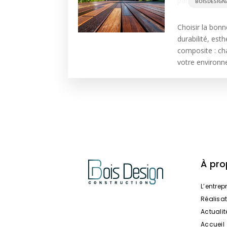
par
BOISDESIGN
Choisir la bonn
durabilité, est
composite : ch
votre environne
À pr
L’entrep
Réalisa
Actualit
Accueil