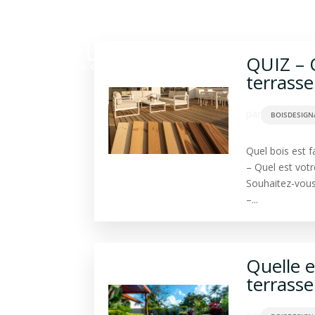
Construction bois
Ba
QUIZ – Q
terrasse
par
BOISDESIGN
Quel bois est f
– Quel est votr
Souhaitez-vous p
–...
Quelle e
terrasse