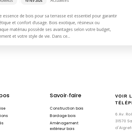
|
|
Actualités
ADMIN25
10 FÉV 2026
e essence de bois pour sa terrasse est essentiel pour garantir
hétique et confort d’usage. Bois exotique, résineux ou
aque matériau possède ses avantages selon votre budget,
ment et votre style de vie. Dans ce...
opos
Savoir‑faire
VOIR 
TÉLÉP
rise
Construction bois
6 Av. R
tions
Bardage bois
31570 S
és
Aménagement
d'Aigref
extérieur bois