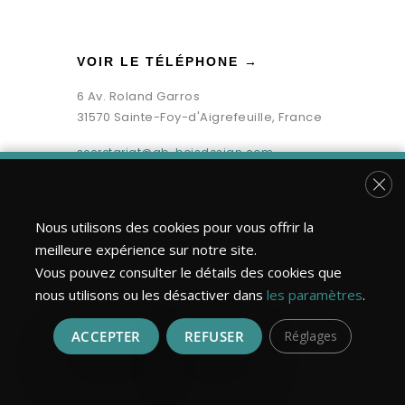
VOIR LE TÉLÉPHONE →
6 Av. Roland Garros
31570 Sainte-Foy-d'Aigrefeuille, France
secretariat@gb-boisdesign.com
Fer
Nous utilisons des cookies pour vous offrir la
meilleure expérience sur notre site.
Vous pouvez consulter le détails des cookies que
nous utilisons ou les désactiver dans
les paramètres
.
ACCEPTER
REFUSER
Réglages
Bois Design Construction ©2026 | Tous droits réservés.
Réalisation : MULTIMED SOLUTIONS
Mentions légales